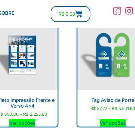
COMPRE ON-LINE
SOBRE
R$
0,00
leto Impressão Frente e
Tag Aviso de Porta
Verso 4×4
R$
57,77
–
R$
5.501,6
R$
353,60
–
R$
2.225,60
Ver opções
Ver opções