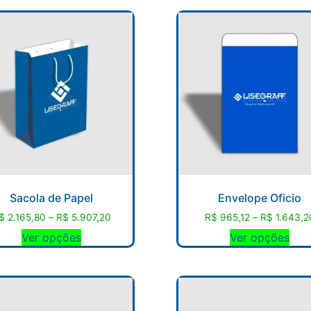
Sacola de Papel
Envelope Oficio
$
2.165,80
–
R$
5.907,20
R$
965,12
–
R$
1.643,2
Ver opções
Ver opções