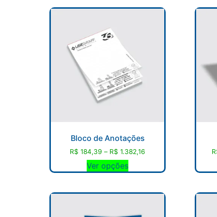
Bloco de Anotações
R$
184,39
–
R$
1.382,16
R
Ver opções