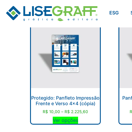
ESG
Protegido: Panfleto Impressão
Panf
Frente e Verso 4×4 (cópia)
R$
10,00
–
R$
2.225,60
Ver opções