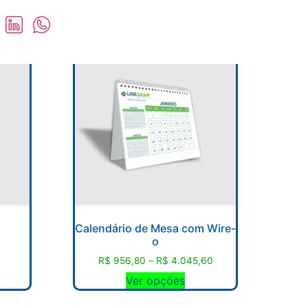
Calendário de Mesa com Wire-
o
0
R$
956,80
–
R$
4.045,60
Ver opções