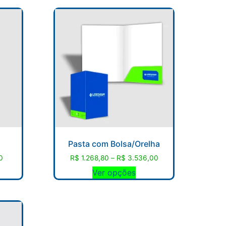
Pasta com Bolsa/Orelha
0
R$
1.268,80
–
R$
3.536,00
Ver opções