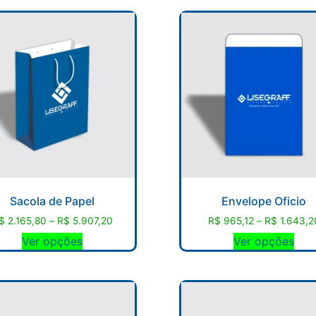
Sacola de Papel
Envelope Oficio
$
2.165,80
–
R$
5.907,20
R$
965,12
–
R$
1.643,2
Ver opções
Ver opções