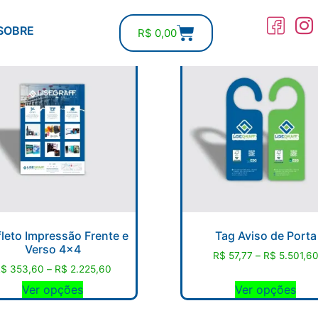
COMPRE ON-LINE
SOBRE
R$
0,00
leto Impressão Frente e
Tag Aviso de Porta
Verso 4×4
R$
57,77
–
R$
5.501,6
R$
353,60
–
R$
2.225,60
Ver opções
Ver opções