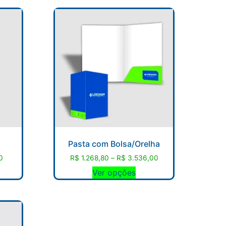
Pasta com Bolsa/Orelha
0
R$
1.268,80
–
R$
3.536,00
Ver opções