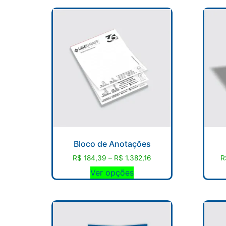
Bloco de Anotações
R$
184,39
–
R$
1.382,16
R
Ver opções