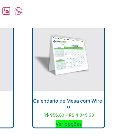
Calendário de Mesa com Wire-
o
0
R$
956,80
–
R$
4.045,60
Ver opções