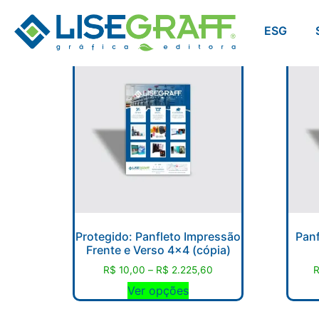
ESG
Protegido: Panfleto Impressão
Panf
Frente e Verso 4×4 (cópia)
R$
10,00
–
R$
2.225,60
Ver opções