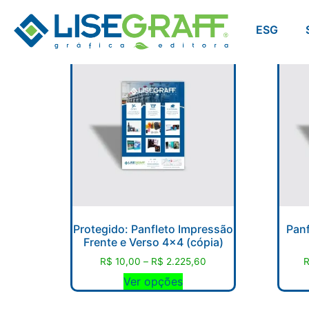
ESG
Protegido: Panfleto Impressão
Panf
Frente e Verso 4×4 (cópia)
R$
10,00
–
R$
2.225,60
Ver opções