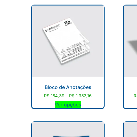
Bloco de Anotações
R$
184,39
–
R$
1.382,16
R
Ver opções