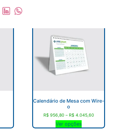
Calendário de Mesa com Wire-
o
0
R$
956,80
–
R$
4.045,60
Ver opções