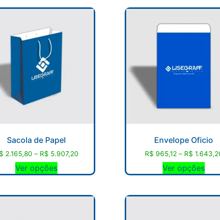
Sacola de Papel
Envelope Oficio
$
2.165,80
–
R$
5.907,20
R$
965,12
–
R$
1.643,2
Ver opções
Ver opções