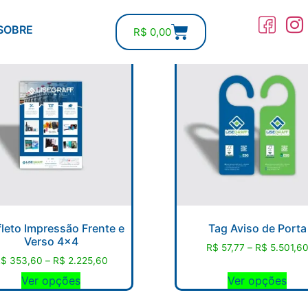
COMPRE ON-LINE
SOBRE
R$
0,00
leto Impressão Frente e
Tag Aviso de Porta
Verso 4×4
R$
57,77
–
R$
5.501,6
R$
353,60
–
R$
2.225,60
Ver opções
Ver opções