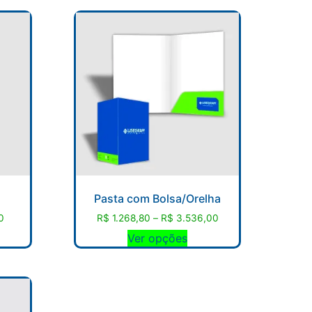
Pasta com Bolsa/Orelha
0
R$
1.268,80
–
R$
3.536,00
Ver opções