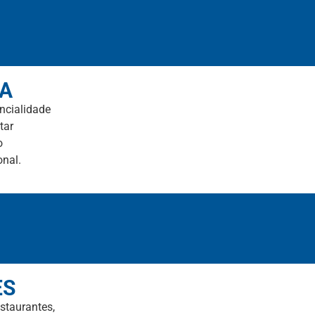
ÇA
ncialidade
tar
o
onal.
ES
estaurantes,