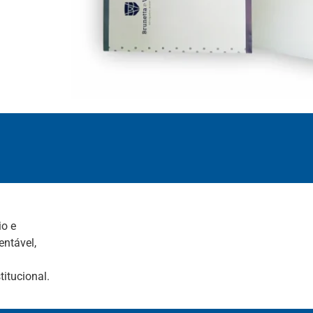
io e
ntável,
.
titucional.