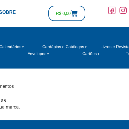
SOBRE
R$
0,00
Calendários
Cardápios e Catálogos
Livros e Revist
Envelopes
Cartões
T
umentos
s e
sua marca.