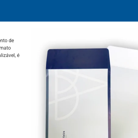
nto de
rmato
izável, é