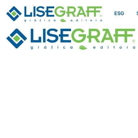
Tag:
evento
ESG